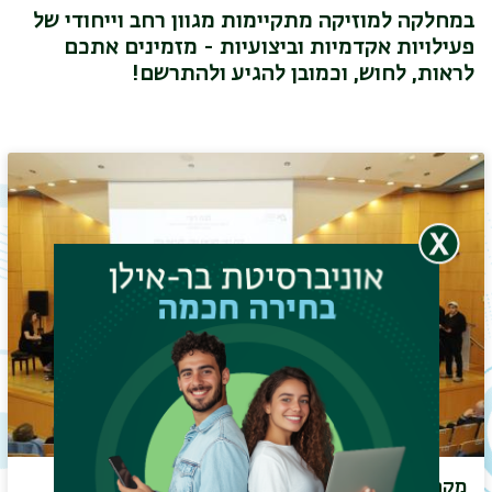
במחלקה למוזיקה מתקיימות מגוון רחב וייחודי של
פעילויות אקדמיות וביצועיות - מזמינים אתכם
לראות, לחוש, וכמובן להגיע ולהתרשם!
תפר
משנ
מקהלת בר-אילן בניצוחו של ד"ר אבי בר-איתן