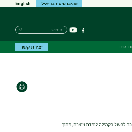
אוניברסיטת בר-אילן
English
חיפוש
חיפוש
יוטיוב
פייסבוק
חיפוש
יצירת קשר
ודנטים
הדפסה
ה לפעול כקהילה לומדת ויוצרת, מתוך