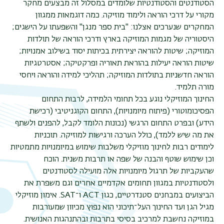
הסטודנטים והסטודנטיות שלומדים במסלול זה מבצעים מחקר
מקורי על דרכי הוראה ולימוד מוזיקה. כמה דוגמאות ממגוון
המחקרים שנערכים אצלנו: "בית ספר מנגן" והשפעתו על הישגים;
היסטוריה של מגמות המוזיקה בארץ ודרכי הוראה של תולדות
המוזיקה; שיטות להוראה יצירתית בכיתות יסוד בשילוב אמנויות;
שיטות הוראה יעילות בהוראת תאוריה ופרקטיקה; אסטרטגיות
הוראה חדשניות בתולדות המוזיקה; תהליכי למידה והוראה ויחסי
מורה תלמיד.
החינוך המוזיקלי נוגע בכל תחומי הלמידה, לרבות התחום
הפסיכומוטורי (פיתוח מיומנויות), התחום הקוגניטיבי (רכישת
הידע) ובפרט התחום הרגשי (נכונות הלומד לקבל, להפנים ולשתף
את מה שיש ללמד), כולל הערכה ורגישות למוזיקה. תוכניות
לימודים רבות לחינוך מוזיקלי משלבות שימוש במיומנויות מתמטיות
תפר
וכן שימוש שוטף והבנה של שפה או תרבות משנית. הוכח
משנ
שהעקביות של תרגול מיומנויות אלה מועילה לסטודנטים
ולסטודנטיות במגוון תחומים אקדמיים אחרים וגם משפרת את
הביצועים במבחנים סטנדרטיים, כגון ACT ו־SAT. אימון מוזיקלי
מגיל הגן ועד החינוך העל־תיכוני הוא נפוץ מכיוון שמעורבות
במוזיקה נחשבת למרכיב בסיסי בתרבות ובהתנהגות האנושית.