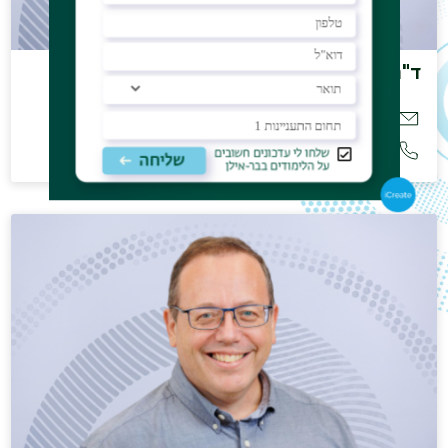
ד"ר איזקסון עטרה
Atara.Isaacson@biu.ac.il
03-5317190