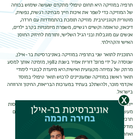
תרפיה במוזיקה היא תחום טיפולי מתקדם שעושה שימוש בכוחה
של המוזיקה כדי לשפר את איכות חייך מבחינה רגשית, נפשית,
מוטורית וקוגניטיבית. מוזיקה תומכת בהתמודדות עם חרדה,
דיכאון, טראומה וקשיים רגשיים, משפרת מיומנויות בקרב ילדים,
אנשים עם מוגבלות ובני הגיל השלישי, ותורמת לחיזוק החוסן
האישי והקהילתי.
התוכנית לתואר שני בתרפיה במוזיקה באוניברסיטת בר-אילן,
שנוסדה על ידי פרופ' דורית אמיר בשנת 1982, מזמינה אותך למסע
מרתק של צמיחה מקצועית ואישית
.
היא מיועדת לבוגרי לימודי
תואר ראשון במוזיקה שמעוניינים לרכוש תואר טיפולי במוסד
אקדמי מוכר, ולהשתלב בעתיד במערכות הבריאות, החינוך והרווחה
בישראל.
ייחודה של התוכנית נעוץ בשילוב בין ידע תיאורטי מעמיק, התנסות
מעשית קלינית וחוויה אישית מוזיקלית עשירה.
במהלך הלימודים
תרכשו ידע תיאורטי עדכני בגישה אינטגרטיבית, המפגישה בין
מודלים טיפוליים שונים – פסיכודינמיים, שיקומיים, קהילתיים
ואחרים
.
הלמידה נערכת בהנחיית צוות מרצים בכיר, מוזיקאים