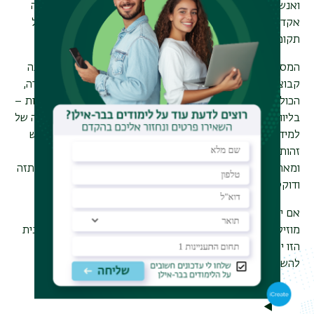
ואנשי טיפול מהמובילים בתחומם, בעלי ניסיון עשיר הן בהוראה
אקדמית ובמחקר והן בעבודה קלינית, אשר ילוו אותך לאורך כל
תקופת הלימודים
.
המסלול כולל קורסים עיוניים וקליניים, התנסות חווייתית, הדרכה
קבוצתית במסגרת הלימודים, וכן התנסות קלינית מודרכת בשדה,
הכוללת עבודה טיפולית במגוון מסגרות של חינוך, רווחה ובריאות –
בליווי והדרכה אישית של תרפיסטים במוזיקה מנוסים. שילוב זה של
למידה עיונית, עשייה טיפולית והתבוננות מקצועית תורם לגיבוש
זהות מקצועית כמטפל/ת במוזיקה, ומכין אותך לעבודה מגוונת
ומאתגרת בשדה הקליני, עם אפשרות בהמשך ללימודי מחקר (תזה
ודוקטורט) למעוניינים.
אם יש לך תואר ראשון במוזיקה או לימודים מקבילים, יכולות
מוזיקליות גבוהות ומוטיבציה להשתלב בעולם הטיפול – התוכנית
הזו יכולה להיות הצעד הבא שלך. שים לב: ייתכן שתידרש
להשלמות בפסיכולוגיה טרם תחילת הלימודים.