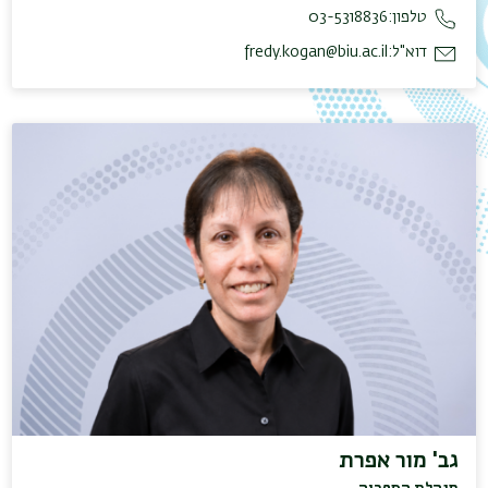
טלפון:
03-5318836
דוא"ל:
fredy.kogan@biu.ac.il
גב' מור אפרת