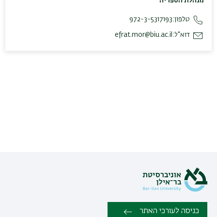
מנהלת הספריה
טלפון:
972-3-5317193
דוא"ל:
efrat.mor@biu.ac.il
כניסה לעורכי האתר