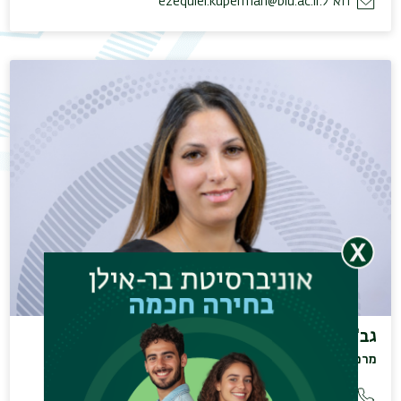
דוא"ל:
ezequiel.kuperman@biu.ac.il
גב' ברוורמן שירן
מרכזת המחלקה
טלפון:
972-3-5318405