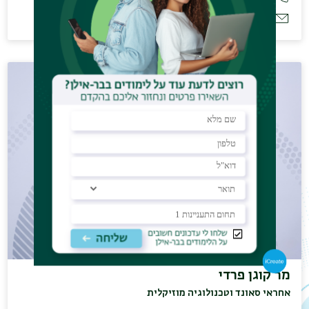
דוא"ל:
music.dept@biu.ac.il
מר קוגן פרדי
אחראי סאונד וטכנולוגיה מוזיקלית