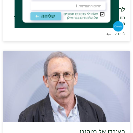
להיכנס לראש של מלחין גאוני
מתוך עיתון הארץ: "השערה על מחשבות כפירה אסורות של באך ועל
פרק מופלא מתוך "…
לכתבה
האובדן של בטהובן