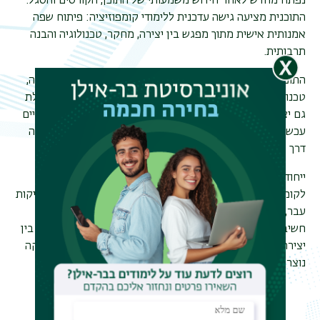
נפתח מחדש לאחר חידוש משמעותי של התוכן, הקורסים והסגל.
התוכנית מציעה גישה עדכנית ללימודי קומפוזיציה: פיתוח שפה
אמנותית אישית מתוך מפגש בין יצירה, מחקר, טכנולוגיה והבנה
תרבותית
.
התוכנית משלבת בין עבודה אישית בקומפוזיציה, מעבדות יצירה,
טכנולוגיות מוזיקליות מתקדמות ותזה מחקרית
-
יצירתית הכוללת
גם יצירות אישיות. הלימודים מאפשרים לעסוק ברעיונות יצירתיים
עכשוויים, בסביבות סאונד מתקדמות ובשאלות שמקבלות מענה
דרך היצירה עצמה
.
ייחודה של התוכנית הוא בגישה פתוחה, ניסיונית ומחקרית
לקומפוזיציה. במקום להגדיר את התחום רק דרך סגנונות וטכניקות
עבר, התוכנית מבקשת לפתח אצל הסטודנטיות והסטודנטים
חשיבה מוזיקלית עצמאית, רלוונטית ומעמיקה
-
כזו שמחברת בין
יצירה אישית לבין הבנה רחבה של העולם התרבותי שבו המוזיקה
נוצרת
.