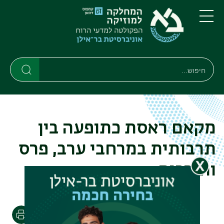
דילוג
דילוג
לתוכן
לתפריט
ניווט
העיקרי
תפריט
ראשי
חיפוש
חיפוש
חיפוש
מקאם ראסת כתופעה בין
תרבותית במרחבי ערב, פרס
ותורכיה
הדפסה