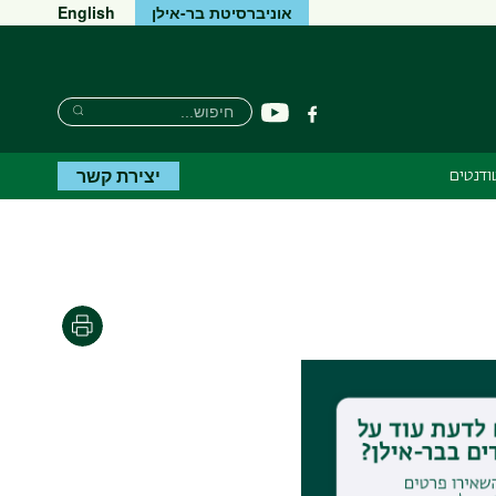
אוניברסיטת בר-אילן
English
חיפוש
חיפוש
יוטיוב
פייסבוק
חיפוש
יצירת קשר
ודנטים
הדפסה