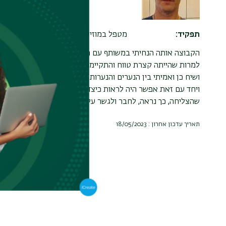
תפקיד
מטפל במוזיקה
הקבוצה אותה הנחיתי במשותף עם חברי ללימודים ענאן, מנתה 
למרות שהייתה קצרת טווח והתקיימה למשך ארבעה מפגשים בלבד
ושיח כן ואמיתי בין הנערים והנערות משני המגזרים השונים. הם
ויחד עם זאת אפשר היה לראות כיצד נרקמים ביניהם יחסי חברות
שהצליחה, כך נראה, לחבר ולגשר על פערי התרבות והמוצא, ונתנה
תאריך עדכון אחרון : 18/05/2023