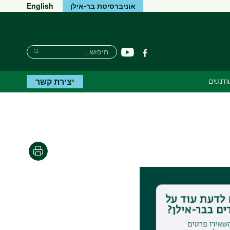
אוניברסיטת בר-אילן
English
חיפוש
חיפוש
יוטיוב
פייסבוק
חיפוש
יצירת קשר
ודנטים
הדפסה