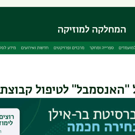
דילוג
דילוג
לתוכן
לתפריט
ניווט
העיקרי
ראשי
המחלקה למוזיקה
מועמדים
ספרייה ומחקר
מרכזים ופרויקטים
חדשות ואירועים
מידע לסט
"האנסמבל" לטיפול קבוצתי
פיתוח מיומנויות חברתיות ב