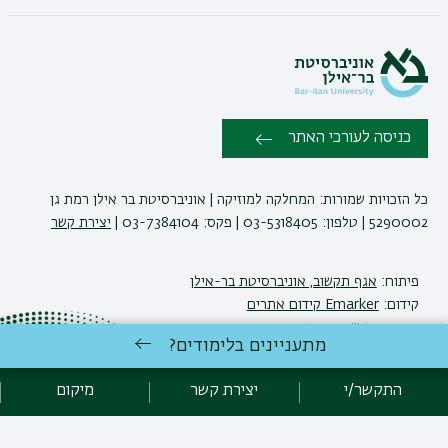
כניסה לעורכי האתר
כל הזכויות שמורות: המחלקה למוזיקה | אוניברסיטת בר אילן רמת גן
5290002 | טלפון: 03-5318405 | פקס: 03-7384104 |
יצירת קשר
פיתוח:
אגף תקשוב, אוניברסיטת בר-אילן
קידום:
Emarker קידום אתרים
הצהרת נגישות
מדיניות פרטיות
מתעניינים בלימודים?
אקדימה בר-אילן
התקשר/י
יצירת קשר
מיקום